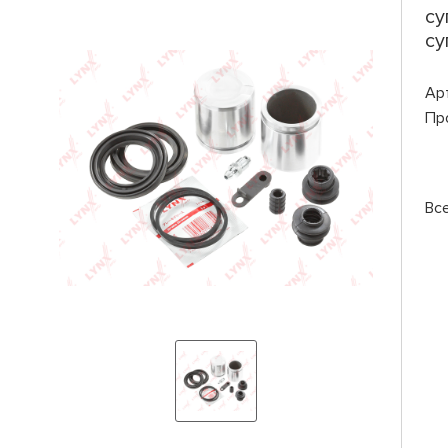
су
су
Ар
Пр
Вс