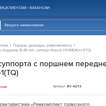
ЛИЦ
КЛИЕНТАМ
ВАКАНСИИ
стема
Поршни, цилиндры, ремкомплекты
(поршень Ø 48 mm, суппорт Kasco) HYUNDAI H-1(TQ)
суппорта с поршнем передне
1(TQ)
Артикул:
BC-6272
ичии
рактеристики «Ремкомплект тормозного