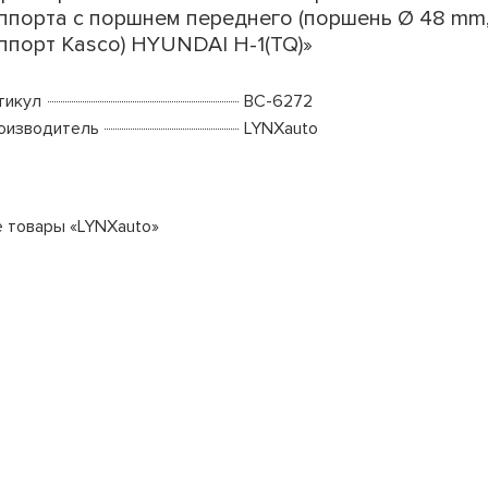
ппорта с поршнем переднего (поршень Ø 48 mm
ппорт Kasco) HYUNDAI H-1(TQ)»
тикул
BC-6272
оизводитель
LYNXauto
е товары «LYNXauto»