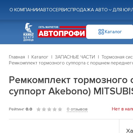
О КОМПАНИИ
АВТОСЕРВИС
ПРОДАЖА АВТО
ДЛЯ ЮР.
Каталог
Главная
Каталог
ЗАПАСНЫЕ ЧАСТИ
Тормозная си
Ремкомплект тормозного суппорта с поршнем переднего
Ремкомплект тормозного 
суппорт Akebono) MITSUBI
Нет в нал
Рейтинг
0.0
0 отзывов
Ха