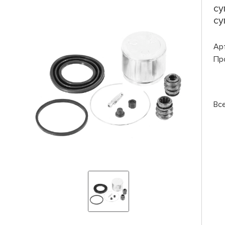
су
су
Ар
Пр
Вс