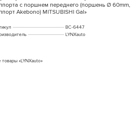
ппорта с поршнем переднего (поршень Ø 60mm,
ппорт Akebono) MITSUBISHI Gal»
тикул
BC-6447
оизводитель
LYNXauto
е товары «LYNXauto»