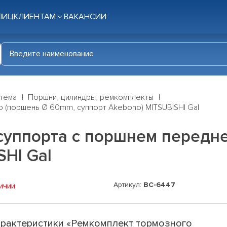
ЛИЦ
КЛИЕНТАМ
ВАКАНСИИ
стема
Поршни, цилиндры, ремкомплекты
 (поршень Ø 60mm, суппорт Akebono) MITSUBISHI Gal
суппорта с поршнем передн
SHI Gal
Артикул:
BC-6447
ичии
рактеристики «Ремкомплект тормозного