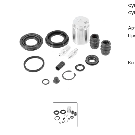
су
су
Ар
Пр
Вс