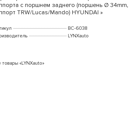
ппорта с поршнем заднего (поршень Ø 34mm,
ппорт TRW/Lucas/Mando) HYUNDAI »
тикул
BC-6038
оизводитель
LYNXauto
е товары «LYNXauto»