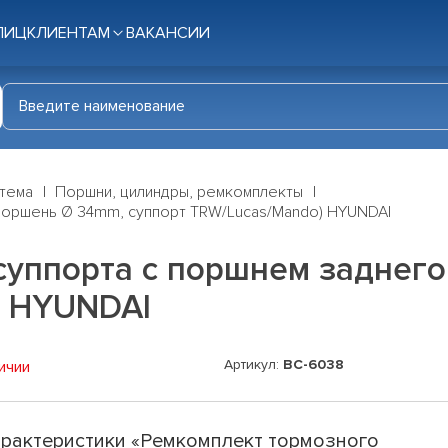
ЛИЦ
КЛИЕНТАМ
ВАКАНСИИ
стема
Поршни, цилиндры, ремкомплекты
поршень Ø 34mm, суппорт TRW/Lucas/Mando) HYUNDAI
суппорта с поршнем заднег
) HYUNDAI
Артикул:
BC-6038
ичии
рактеристики «Ремкомплект тормозного