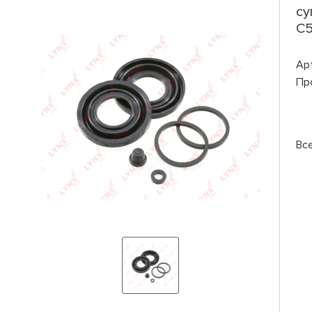
су
C5
Ар
Пр
Вс