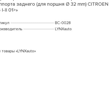
ппорта заднего (для поршня Ø 32 mm) CITROEN
 I-II 01>»
тикул
BC-0028
оизводитель
LYNXauto
е товары «LYNXauto»