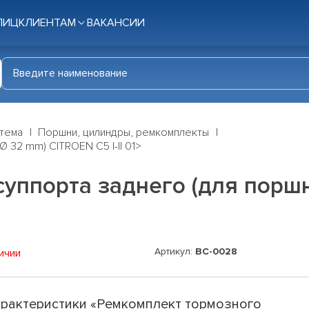
ЛИЦ
КЛИЕНТАМ
ВАКАНСИИ
стема
Поршни, цилиндры, ремкомплекты
 32 mm) CITROEN C5 I-II 01>
уппорта заднего (для поршн
Артикул:
BC-0028
ичии
рактеристики «Ремкомплект тормозного