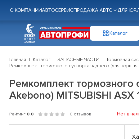
О КОМПАНИИ
АВТОСЕРВИС
ПРОДАЖА АВТО
ДЛЯ ЮР.
Каталог
Главная
Каталог
ЗАПАСНЫЕ ЧАСТИ
Тормозная си
Ремкомплект тормозного суппорта заднего (для поршня Ø
Ремкомплект тормозного с
Akebono) MITSUBISHI ASX 1
Нет в нал
Рейтинг
0.0
0 отзывов
Ха