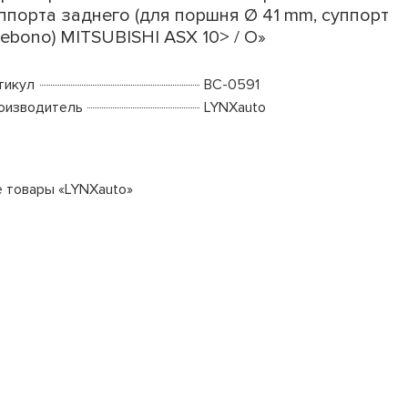
ппорта заднего (для поршня Ø 41 mm, суппорт
ebono) MITSUBISHI ASX 10> / O»
тикул
BC-0591
оизводитель
LYNXauto
е товары «LYNXauto»