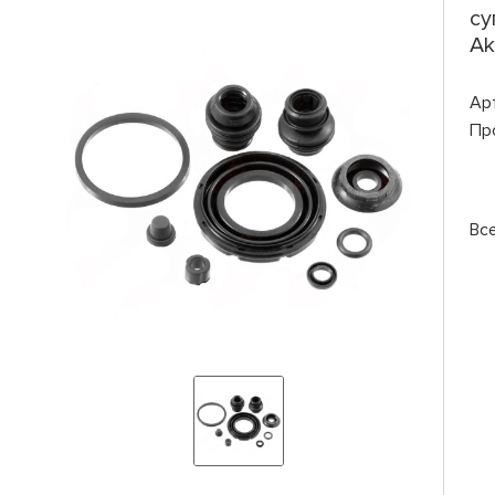
су
Ak
Ар
Пр
Вс