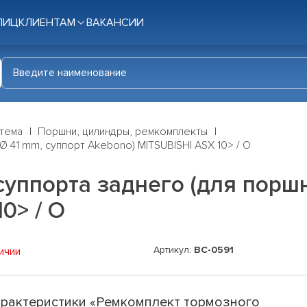
ЛИЦ
КЛИЕНТАМ
ВАКАНСИИ
стема
Поршни, цилиндры, ремкомплекты
 41 mm, суппорт Akebono) MITSUBISHI ASX 10> / O
уппорта заднего (для поршн
0> / O
Артикул:
BC-0591
ичии
рактеристики «Ремкомплект тормозного