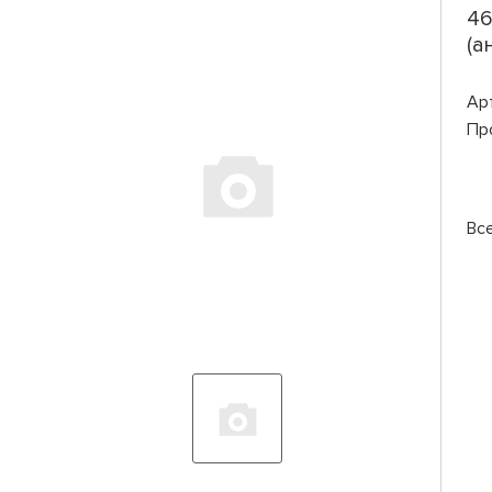
46
(а
Ар
Пр
Вс