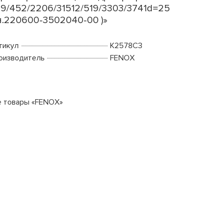
9/452/2206/31512/519/3303/3741d=25
н.220600-3502040-00 )»
тикул
K2578C3
оизводитель
FENOX
е товары «FENOX»