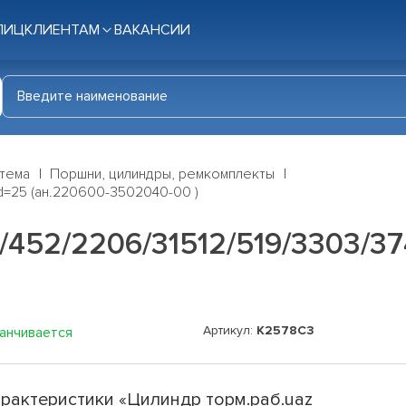
ЛИЦ
КЛИЕНТАМ
ВАКАНСИИ
стема
Поршни, цилиндры, ремкомплекты
d=25 (ан.220600-3502040-00 )
/452/2206/31512/519/3303/37
Артикул:
K2578C3
канчивается
рактеристики «Цилиндр торм.раб.uaz