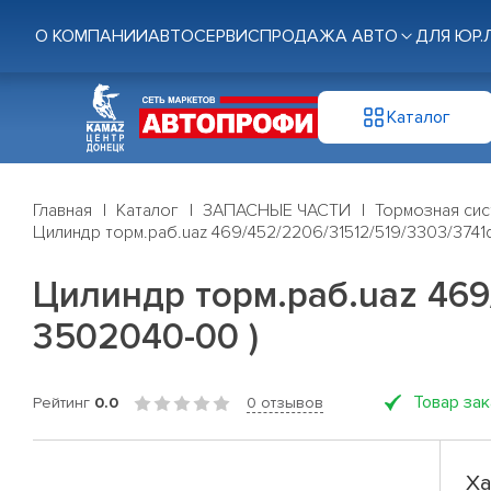
О КОМПАНИИ
АВТОСЕРВИС
ПРОДАЖА АВТО
ДЛЯ ЮР.
Каталог
Главная
Каталог
ЗАПАСНЫЕ ЧАСТИ
Тормозная си
Цилиндр торм.раб.uaz 469/452/2206/31512/519/3303/3741
Цилиндр торм.раб.uaz 469
3502040-00 )
Товар за
Рейтинг
0.0
0 отзывов
Ха