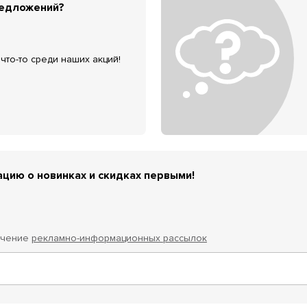
редложений?
что-то среди наших акций!
цию о новинках и скидках первыми!
учение
рекламно-информационных рассылок