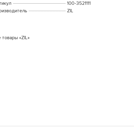
тикул
100-3521111
оизводитель
ZIL
е товары «ZIL»