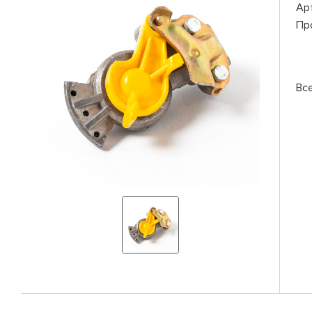
Ар
Пр
Вс