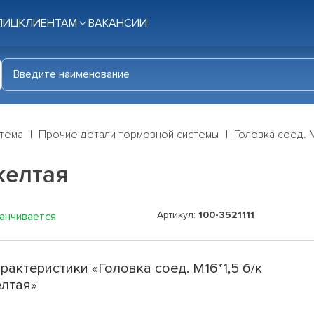
ЛИЦ
КЛИЕНТАМ
ВАКАНСИИ
стема
Прочие детали тормозной системы
Головка соед. М
 желтая
Артикул:
100-3521111
канчивается
рактеристики «Головка соед. М16*1,5 б/к
лтая»