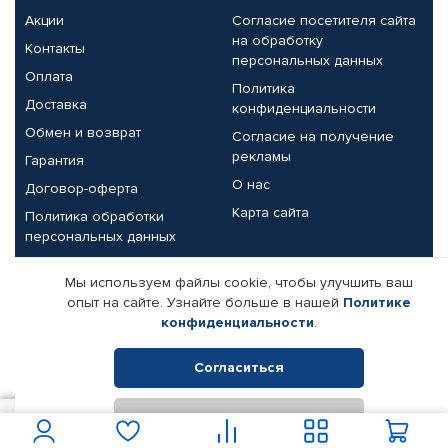
Акции
Согласие посетителя сайта
на обработку
Контакты
персональных данных
Оплата
Политика
Доставка
конфиденциальности
Обмен и возврат
Согласие на получение
рекламы
Гарантия
О нас
Договор-оферта
Карта сайта
Политика обработки
персональных данных
Партнерам
Мы используем файлы cookie, чтобы улучшить ваш
опыт на сайте. Узнайте больше в нашей
Политике
Корпоративным клиентам
Реквизиты компании
конфиденциальности
.
Поставщикам
Согласиться
Отклонить
© КАМАЗ ЦЕНТР ДОНЕЦК, 2015-2026. Все права защищены.
3 474
В корзину
Интернет-магазин автомобильных товаров Автопрофи.