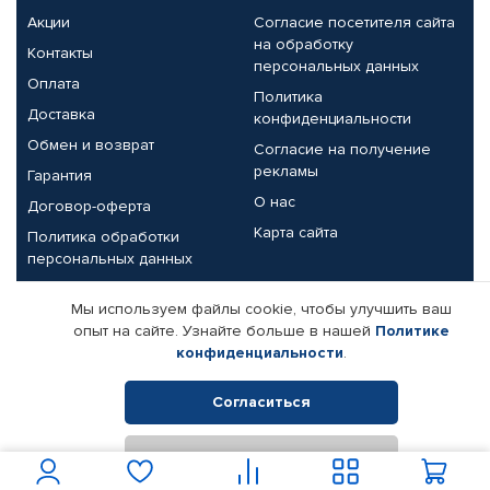
Акции
Согласие посетителя сайта
на обработку
Контакты
персональных данных
Оплата
Политика
Доставка
конфиденциальности
Обмен и возврат
Согласие на получение
рекламы
Гарантия
О нас
Договор-оферта
Карта сайта
Политика обработки
персональных данных
Партнерам
Мы используем файлы cookie, чтобы улучшить ваш
опыт на сайте. Узнайте больше в нашей
Политике
Корпоративным клиентам
Реквизиты компании
конфиденциальности
.
Поставщикам
Согласиться
Отклонить
© КАМАЗ ЦЕНТР ДОНЕЦК, 2015-2026. Все права защищены.
Интернет-магазин автомобильных товаров Автопрофи.