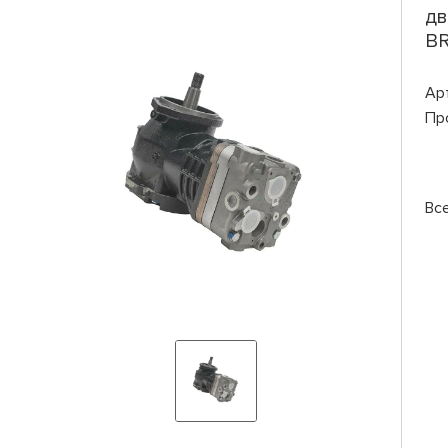
дв
B
Ар
Пр
Вс