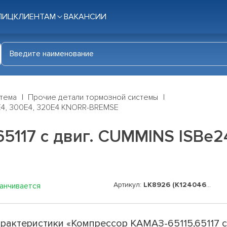
ЛИЦ
КЛИЕНТАМ
ВАКАНСИИ
стема
Прочие детали тормозной системы
5E4, 300E4, 320E4 KNORR-BREMSE
5117 с двиг. CUMMINS ISBe2
Артикул:
LK8926 (K124046N50)
канчивается
рактеристики «Компрессор КАМАЗ-65115,65117 