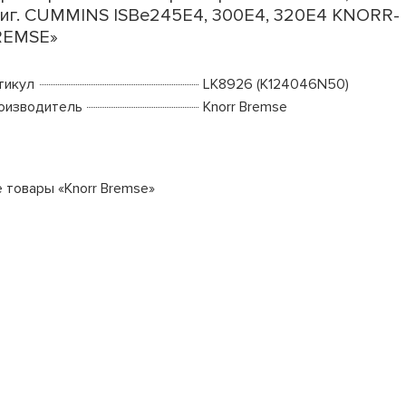
иг. CUMMINS ISBe245E4, 300E4, 320E4 KNORR-
REMSE»
тикул
LK8926 (K124046N50)
оизводитель
Knorr Bremse
е товары «Knorr Bremse»