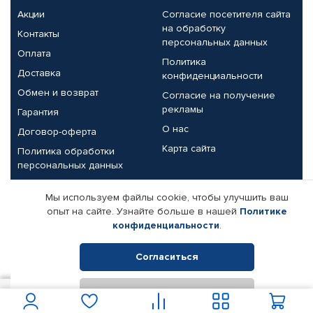
Акции
Согласие посетителя сайта
на обработку
Контакты
персональных данных
Оплата
Политика
Доставка
конфиденциальности
Обмен и возврат
Согласие на получение
рекламы
Гарантия
О нас
Договор-оферта
Карта сайта
Политика обработки
персональных данных
Партнерам
Мы используем файлы cookie, чтобы улучшить ваш
опыт на сайте. Узнайте больше в нашей
Политике
Корпоративным клиентам
Реквизиты компании
конфиденциальности
.
Поставщикам
Согласиться
Отклонить
© КАМАЗ ЦЕНТР ДОНЕЦК, 2015-2026. Все права защищены.
567
В корзину
Интернет-магазин автомобильных товаров Автопрофи.