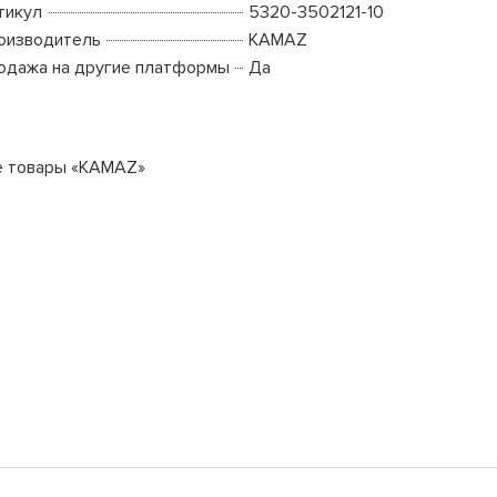
тикул
5320-3502121-10
оизводитель
KAMAZ
одажа на другие платформы
Да
е товары «KAMAZ»