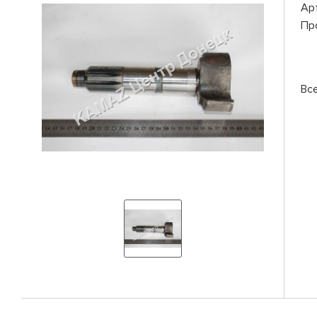
Ар
Пр
Вс