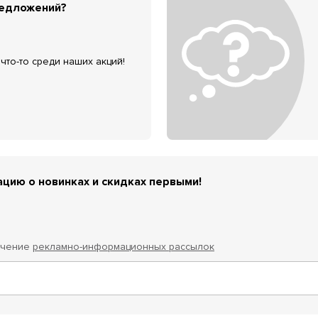
редложений?
что-то среди наших акций!
цию о новинках и скидках первыми!
учение
рекламно-информационных рассылок