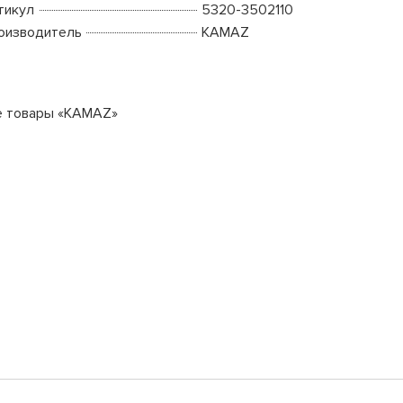
тикул
5320-3502110
оизводитель
KAMAZ
е товары «KAMAZ»