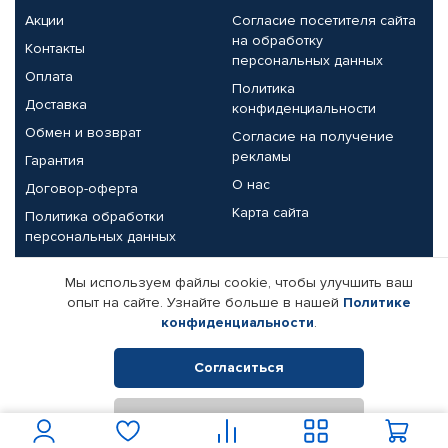
Акции
Согласие посетителя сайта
на обработку
Контакты
персональных данных
Оплата
Политика
Доставка
конфиденциальности
Обмен и возврат
Согласие на получение
рекламы
Гарантия
О нас
Договор-оферта
Карта сайта
Политика обработки
персональных данных
Партнерам
Мы используем файлы cookie, чтобы улучшить ваш
опыт на сайте. Узнайте больше в нашей
Политике
Корпоративным клиентам
Реквизиты компании
конфиденциальности
.
Поставщикам
Согласиться
Отклонить
© КАМАЗ ЦЕНТР ДОНЕЦК, 2015-2026. Все права защищены.
Интернет-магазин автомобильных товаров Автопрофи.