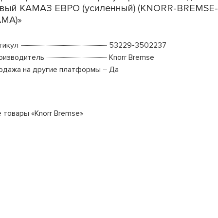
вый КАМАЗ ЕВРО (усиленный) (KNORR-BREMSE
МА)»
тикул
53229-3502237
оизводитель
Knorr Bremse
одажа на другие платформы
Да
е товары «Knorr Bremse»