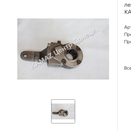
ле
КА
Ар
Пр
Пр
Вс