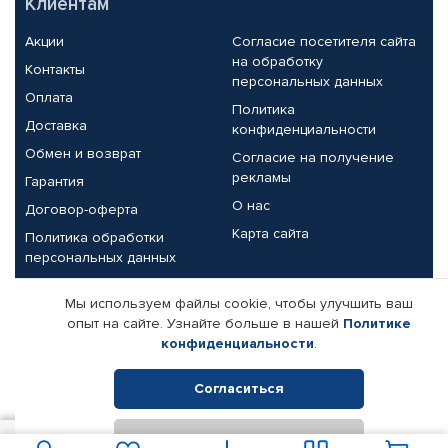
Клиентам
Акции
Согласие посетителя сайта
на обработку
Контакты
персональных данных
Оплата
Политика
Доставка
конфиденциальности
Обмен и возврат
Согласие на получение
рекламы
Гарантия
О нас
Договор-оферта
Карта сайта
Политика обработки
персональных данных
Партнерам
Мы используем файлы cookie, чтобы улучшить ваш
опыт на сайте. Узнайте больше в нашей
Политике
Корпоративным клиентам
Реквизиты компании
конфиденциальности
.
Поставщикам
Согласиться
Отклонить
© КАМАЗ ЦЕНТР ДОНЕЦК, 2015-2026. Все права защищены.