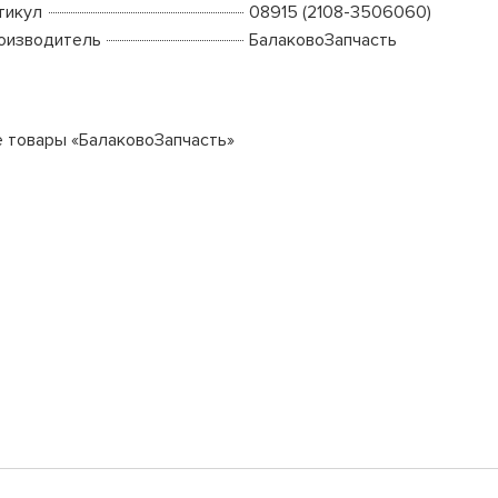
тикул
08915 (2108-3506060)
оизводитель
БалаковоЗапчасть
е товары «БалаковоЗапчасть»