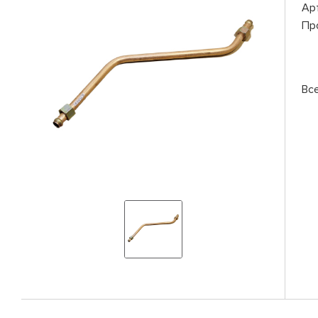
Ар
Пр
Вс