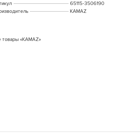
тикул
65115-3506190
оизводитель
KAMAZ
е товары «KAMAZ»