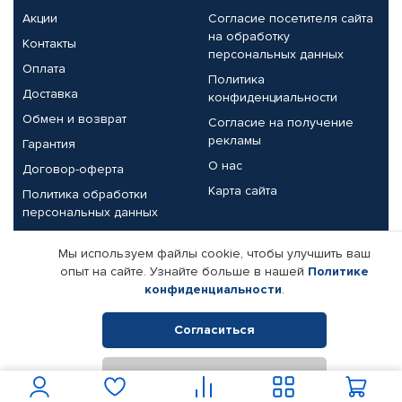
Акции
Согласие посетителя сайта
на обработку
Контакты
персональных данных
Оплата
Политика
Доставка
конфиденциальности
Обмен и возврат
Согласие на получение
рекламы
Гарантия
О нас
Договор-оферта
Карта сайта
Политика обработки
персональных данных
Партнерам
Мы используем файлы cookie, чтобы улучшить ваш
опыт на сайте. Узнайте больше в нашей
Политике
Корпоративным клиентам
Реквизиты компании
конфиденциальности
.
Поставщикам
Согласиться
Отклонить
© КАМАЗ ЦЕНТР ДОНЕЦК, 2015-2026. Все права защищены.
Интернет-магазин автомобильных товаров Автопрофи.