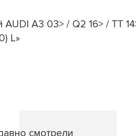
UDI A3 03> / Q2 16> / TT 14>
0) L»
давно смотрели