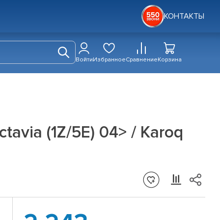
КОНТАКТЫ
Войти
Избранное
Сравнение
Корзина
avia (1Z/5E) 04> / Karoq