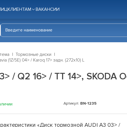
ЛИЦ
КЛИЕНТАМ
ВАКАНСИИ
стема
Тормозные диски
a (1Z/5E) 04> / Karoq 17> задн. (272x10) L
 / Q2 16> / TT 14>, SKODA Oct
Артикул:
BN-1235
аличии
рактеристики «Диск тормозной AUDI A3 03> /