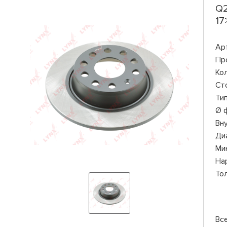
Q2
17
Ар
Пр
Ко
Ст
Ти
Ø 
Вн
Ди
Ми
На
То
Вс