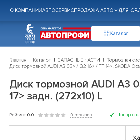
О КОМПАНИИ
АВТОСЕРВИС
ПРОДАЖА АВТО
ДЛЯ ЮР.
Каталог
Главная
Каталог
ЗАПАСНЫЕ ЧАСТИ
Тормозная си
Диск тормозной AUDI A3 03> / Q2 16> / TT 14>, SKODA Octavi
Диск тормозной AUDI A3 03>
17> задн. (272x10) L
Товар в н
Рейтинг
0.0
0 отзывов
Ха