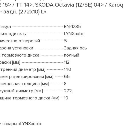
 16> / TT 14>, SKODA Octavia (1Z/5E) 04> / Karoq
> задн. (272x10) L»
тикул
BN-1235
оизводитель
LYNXauto
личество отверстий
5
орона установки
Задняя ось
п тормозного диска
полный
фаски [мм]
112
утренний диаметр [мм]
140
аметр центрирования [мм]
65
нимальная толщина [мм]
8
ружный диаметр [мм]
272
лщина тормозного диска (мм)
10
е товары «LYNXauto»