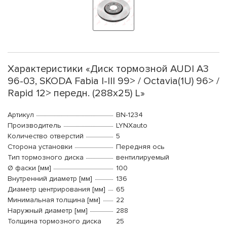
Характеристики «Диск тормозной AUDI A3
96-03, SKODA Fabia I-III 99> / Octavia(1U) 96> /
Rapid 12> передн. (288x25) L»
Артикул
BN-1234
Производитель
LYNXauto
Количество отверстий
5
Сторона установки
Передняя ось
Тип тормозного диска
вентилируемый
Ø фаски [мм]
100
Внутренний диаметр [мм]
136
Диаметр центрирования [мм]
65
Минимальная толщина [мм]
22
Наружный диаметр [мм]
288
Толщина тормозного диска
25