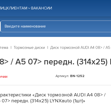
ЛИЦ
КЛИЕНТАМ
ВАКАНСИИ
стема
Тормозные диски
Диск тормозной AUDI A4 08> / A5 
> / A5 07> передн. (314x25) 
Артикул:
BN-1252
ичии
рактеристики «Диск тормозной AUDI A4 08> /
 07> передн. (314x25) LYNXauto (1шт)»