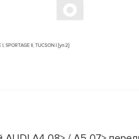
, SPORTAGE II, TUCSON I [уп.2]
AUDI A4 08> / A5 07> передн.