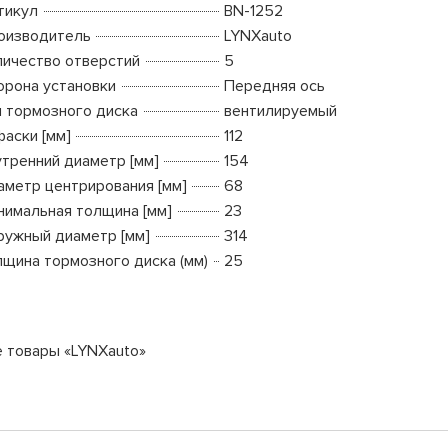
тикул
BN-1252
оизводитель
LYNXauto
личество отверстий
5
орона установки
Передняя ось
п тормозного диска
вентилируемый
фаски [мм]
112
утренний диаметр [мм]
154
аметр центрирования [мм]
68
нимальная толщина [мм]
23
ружный диаметр [мм]
314
лщина тормозного диска (мм)
25
е товары «LYNXauto»