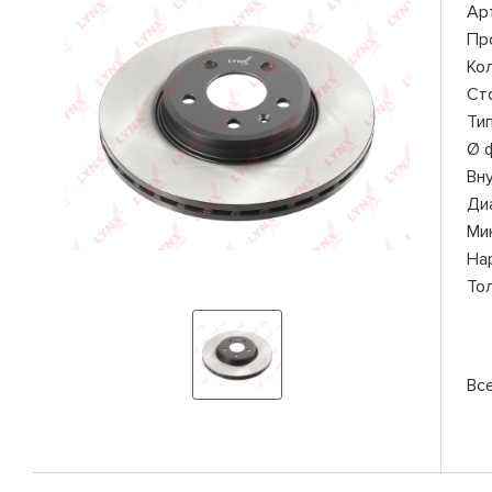
Ар
Пр
Ко
Ст
Ти
Ø 
Вн
Ди
Ми
На
То
Вс