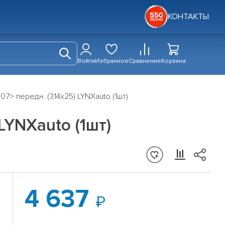
КОНТАКТЫ
Войти
Избранное
Сравнение
Корзина
07> передн. (314x25) LYNXauto (1шт)
LYNXauto (1шт)
4 637