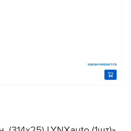
заканчивается
 (314x25) LYNXauto (1шт)»