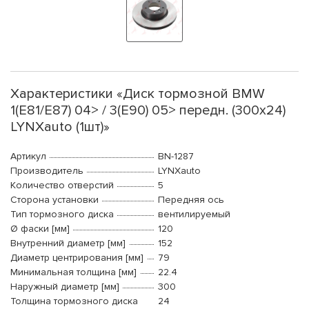
Характеристики «Диск тормозной BMW
1(E81/E87) 04> / 3(E90) 05> передн. (300x24)
LYNXauto (1шт)»
Артикул
BN-1287
Производитель
LYNXauto
Количество отверстий
5
Сторона установки
Передняя ось
Тип тормозного диска
вентилируемый
Ø фаски [мм]
120
Внутренний диаметр [мм]
152
Диаметр центрирования [мм]
79
Минимальная толщина [мм]
22.4
Наружный диаметр [мм]
300
Толщина тормозного диска
24