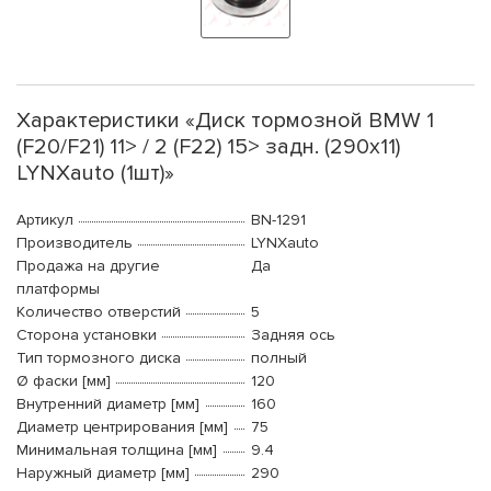
Характеристики «Диск тормозной BMW 1
(F20/F21) 11> / 2 (F22) 15> задн. (290x11)
LYNXauto (1шт)»
Артикул
BN-1291
Производитель
LYNXauto
Продажа на другие
Да
платформы
Количество отверстий
5
Сторона установки
Задняя ось
Тип тормозного диска
полный
Ø фаски [мм]
120
Внутренний диаметр [мм]
160
Диаметр центрирования [мм]
75
Минимальная толщина [мм]
9.4
Наружный диаметр [мм]
290