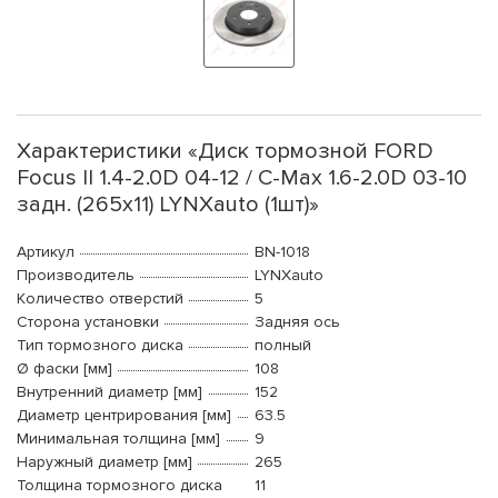
Характеристики «Диск тормозной FORD
Focus II 1.4-2.0D 04-12 / C-Max 1.6-2.0D 03-10
задн. (265x11) LYNXauto (1шт)»
Артикул
BN-1018
Производитель
LYNXauto
Количество отверстий
5
Сторона установки
Задняя ось
Тип тормозного диска
полный
Ø фаски [мм]
108
Внутренний диаметр [мм]
152
Диаметр центрирования [мм]
63.5
Минимальная толщина [мм]
9
Наружный диаметр [мм]
265
Толщина тормозного диска
11