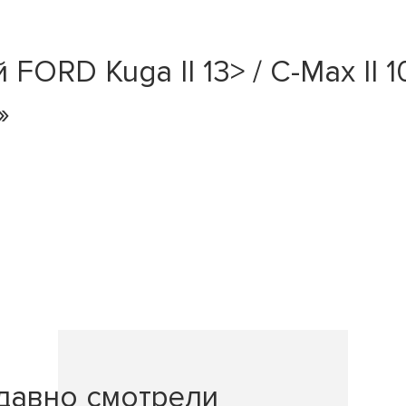
ORD Kuga II 13> / C-Max II 10
»
давно смотрели