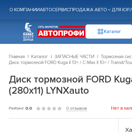
О КОМПАНИИ
АВТОСЕРВИС
ПРОДАЖА АВТО
ДЛЯ ЮР.
Каталог
Главная
Каталог
ЗАПАСНЫЕ ЧАСТИ
Тормозная си
Диск тормозной FORD Kuga II 13> / C-Max II 10> / Transit/T
Диск тормозной FORD Kuga II
(280x11) LYNXauto
Нет в нал
Рейтинг
0.0
0 отзывов
Ха