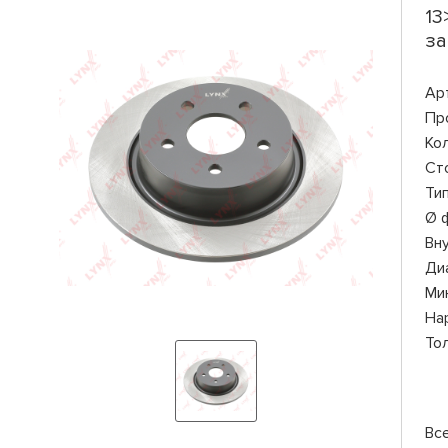
13
за
Ар
Пр
Ко
Ст
Ти
Ø 
Вн
Ди
Ми
На
То
Вс