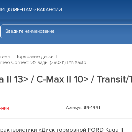
ЛИЦ
КЛИЕНТАМ
ВАКАНСИИ
стема
Тормозные диски
ourneo Connect 13> задн. (280x11) LYNXauto
 13> / C-Max II 10> / Transit
Артикул:
BN-1441
ичии
рактеристики «Диск тормозной FORD Kuga II