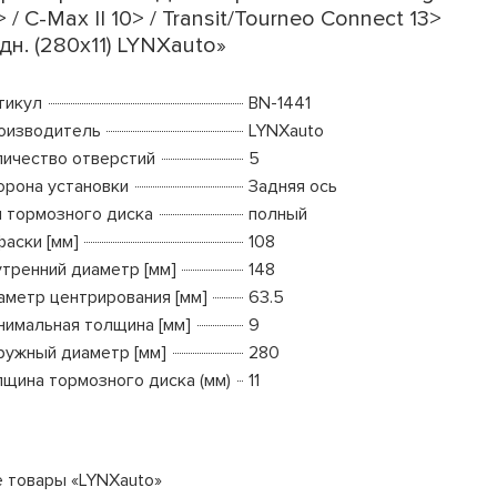
> / C-Max II 10> / Transit/Tourneo Connect 13>
дн. (280x11) LYNXauto»
тикул
BN-1441
оизводитель
LYNXauto
личество отверстий
5
орона установки
Задняя ось
п тормозного диска
полный
фаски [мм]
108
утренний диаметр [мм]
148
аметр центрирования [мм]
63.5
нимальная толщина [мм]
9
ружный диаметр [мм]
280
лщина тормозного диска (мм)
11
е товары «LYNXauto»