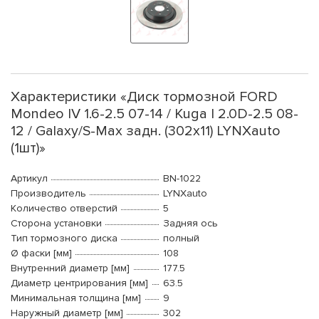
Характеристики «Диск тормозной FORD
Mondeo IV 1.6-2.5 07-14 / Kuga I 2.0D-2.5 08-
12 / Galaxy/S-Max задн. (302x11) LYNXauto
(1шт)»
Артикул
BN-1022
Производитель
LYNXauto
Количество отверстий
5
Сторона установки
Задняя ось
Тип тормозного диска
полный
Ø фаски [мм]
108
Внутренний диаметр [мм]
177.5
Диаметр центрирования [мм]
63.5
Минимальная толщина [мм]
9
Наружный диаметр [мм]
302