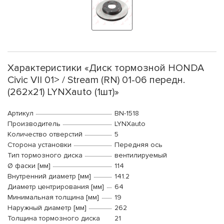
Характеристики «Диск тормозной HONDA
Civic VII 01> / Stream (RN) 01-06 передн.
(262x21) LYNXauto (1шт)»
Артикул
BN-1518
Производитель
LYNXauto
Количество отверстий
5
Сторона установки
Передняя ось
Тип тормозного диска
вентилируемый
Ø фаски [мм]
114
Внутренний диаметр [мм]
141.2
Диаметр центрирования [мм]
64
Минимальная толщина [мм]
19
Наружный диаметр [мм]
262
Толщина тормозного диска
21