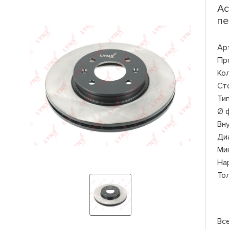
Ac
пе
Ар
Пр
Ко
Ст
Ти
Ø 
Вн
Ди
Ми
На
То
Вс