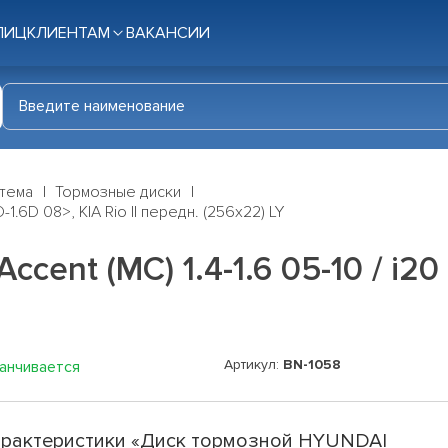
ЛИЦ
КЛИЕНТАМ
ВАКАНСИИ
стема
Тормозные диски
-1.6D 08>, KIA Rio II передн. (256x22) LY
nt (MC) 1.4-1.6 05-10 / i20 1.
Артикул:
BN-1058
канчивается
рактеристики «Диск тормозной HYUNDAI