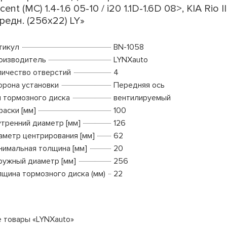
cent (MC) 1.4-1.6 05-10 / i20 1.1D-1.6D 08>, KIA Rio II
редн. (256x22) LY»
тикул
BN-1058
оизводитель
LYNXauto
личество отверстий
4
орона установки
Передняя ось
п тормозного диска
вентилируемый
фаски [мм]
100
утренний диаметр [мм]
126
аметр центрирования [мм]
62
нимальная толщина [мм]
20
ружный диаметр [мм]
256
лщина тормозного диска (мм)
22
е товары «LYNXauto»