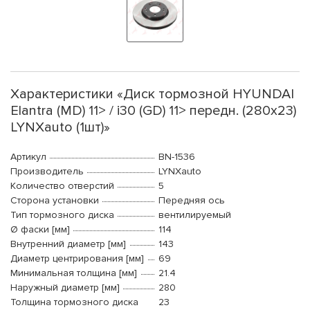
Характеристики «Диск тормозной HYUNDAI
Elantra (MD) 11> / i30 (GD) 11> передн. (280x23)
LYNXauto (1шт)»
Артикул
BN-1536
Производитель
LYNXauto
Количество отверстий
5
Сторона установки
Передняя ось
Тип тормозного диска
вентилируемый
Ø фаски [мм]
114
Внутренний диаметр [мм]
143
Диаметр центрирования [мм]
69
Минимальная толщина [мм]
21.4
Наружный диаметр [мм]
280
Толщина тормозного диска
23