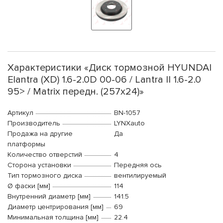
Характеристики «Диск тормозной HYUNDAI
Elantra (XD) 1.6-2.0D 00-06 / Lantra II 1.6-2.0
95> / Matrix передн. (257x24)»
Артикул
BN-1057
Производитель
LYNXauto
Продажа на другие
Да
платформы
Количество отверстий
4
Сторона установки
Передняя ось
Тип тормозного диска
вентилируемый
Ø фаски [мм]
114
Внутренний диаметр [мм]
141.5
Диаметр центрирования [мм]
69
Минимальная толщина [мм]
22.4