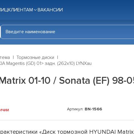
ЛИЦ
КЛИЕНТАМ
ВАКАНСИИ
стема
Тормозные диски
KIA Magentis (GD) 01> задн. (262x10) LYNXau
rix 01-10 / Sonata (EF) 98-05
Артикул:
BN-1566
ичии
рактеристики «Диск тормозной HYUNDAI Matrix