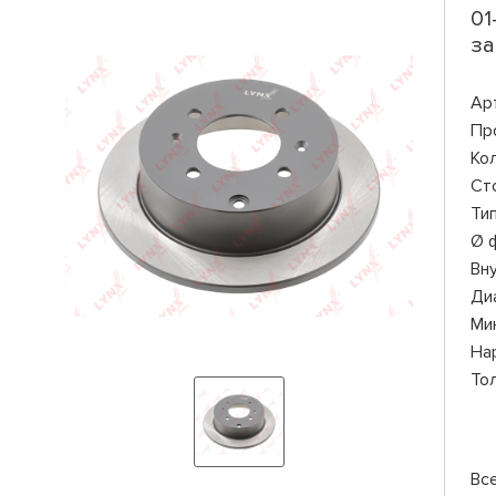
01
за
Ар
Пр
Ко
Ст
Ти
Ø 
Вн
Ди
Ми
На
То
Вс