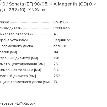
-10 / Sonata (EF) 98-05, KIA Magentis (GD) 01>
дн. (262x10) LYNXau»
тикул
BN-1566
оизводитель
LYNXauto
личество отверстий
4
орона установки
Задняя ось
п тормозного диска
полный
фаски [мм]
114
утренний диаметр [мм]
168
аметр центрирования [мм]
76
нимальная толщина [мм]
8.4
ружный диаметр [мм]
262
лщина тормозного диска (мм)
10
е товары «LYNXauto»