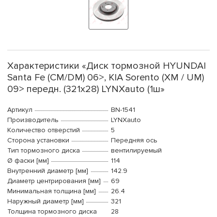
Характеристики «Диск тормозной HYUNDAI
Santa Fe (CM/DM) 06>, KIA Sorento (XM / UM)
09> передн. (321x28) LYNXauto (1ш»
Артикул
BN-1541
Производитель
LYNXauto
Количество отверстий
5
Сторона установки
Передняя ось
Тип тормозного диска
вентилируемый
Ø фаски [мм]
114
Внутренний диаметр [мм]
142.9
Диаметр центрирования [мм]
69
Минимальная толщина [мм]
26.4
Наружный диаметр [мм]
321
Толщина тормозного диска
28