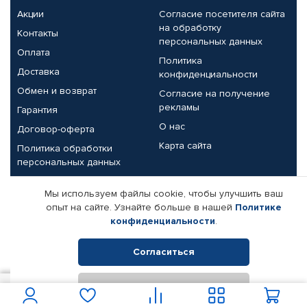
Акции
Согласие посетителя сайта
на обработку
Контакты
персональных данных
Оплата
Политика
Доставка
конфиденциальности
Обмен и возврат
Согласие на получение
рекламы
Гарантия
О нас
Договор-оферта
Карта сайта
Политика обработки
персональных данных
Партнерам
Мы используем файлы cookie, чтобы улучшить ваш
опыт на сайте. Узнайте больше в нашей
Политике
Корпоративным клиентам
Реквизиты компании
конфиденциальности
.
Поставщикам
Согласиться
Отклонить
© КАМАЗ ЦЕНТР ДОНЕЦК, 2015-2026. Все права защищены.
1 856
В корзину
Интернет-магазин автомобильных товаров Автопрофи.