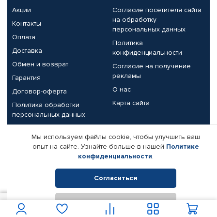
Акции
Согласие посетителя сайта
на обработку
Контакты
персональных данных
Оплата
Политика
Доставка
конфиденциальности
Обмен и возврат
Согласие на получение
рекламы
Гарантия
О нас
Договор-оферта
Карта сайта
Политика обработки
персональных данных
Партнерам
Мы используем файлы cookie, чтобы улучшить ваш
опыт на сайте. Узнайте больше в нашей
Политике
Корпоративным клиентам
Реквизиты компании
конфиденциальности
.
Поставщикам
Согласиться
Отклонить
© КАМАЗ ЦЕНТР ДОНЕЦК, 2015-2026. Все права защищены.
3 161
В корзину
Интернет-магазин автомобильных товаров Автопрофи.