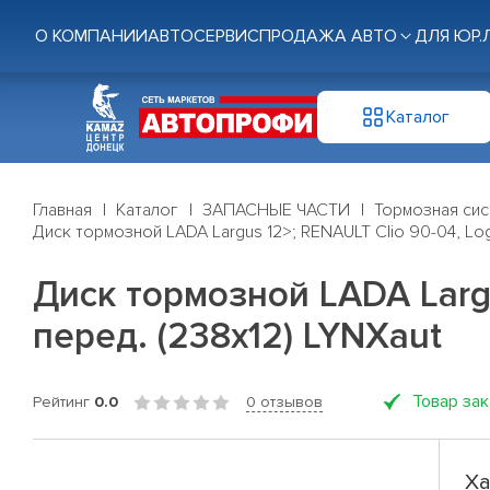
О КОМПАНИИ
АВТОСЕРВИС
ПРОДАЖА АВТО
ДЛЯ ЮР.
Каталог
Главная
Каталог
ЗАПАСНЫЕ ЧАСТИ
Тормозная си
Диск тормозной LADA Largus 12>; RENAULT Clio 90-04, Log
Диск тормозной LADA Largu
перед. (238x12) LYNXaut
Товар за
Рейтинг
0.0
0 отзывов
Ха