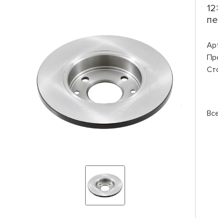
12
пе
Ар
Пр
Ст
Вс