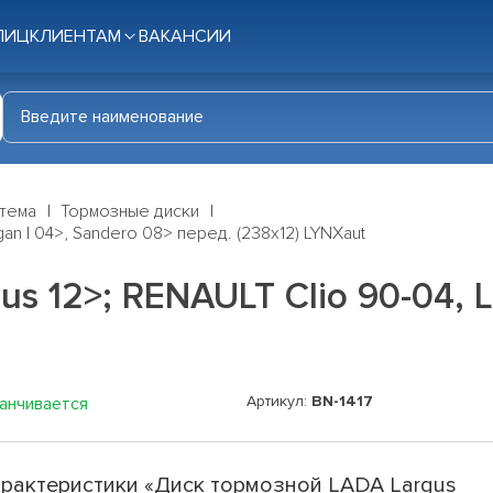
ЛИЦ
КЛИЕНТАМ
ВАКАНСИИ
стема
Тормозные диски
an I 04>, Sandero 08> перед. (238x12) LYNXaut
s 12>; RENAULT Clio 90-04, L
Артикул:
BN-1417
канчивается
рактеристики «Диск тормозной LADA Largus