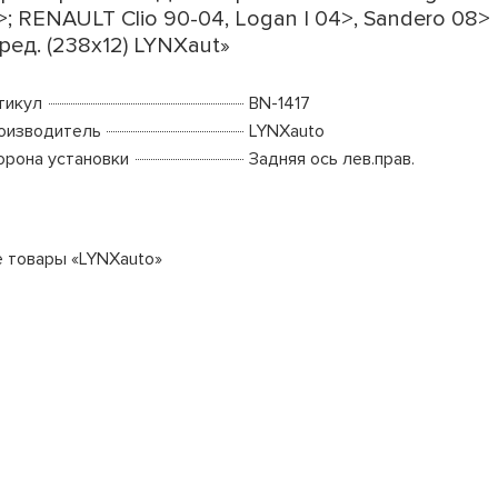
>; RENAULT Clio 90-04, Logan I 04>, Sandero 08>
ред. (238x12) LYNXaut»
тикул
BN-1417
оизводитель
LYNXauto
орона установки
Задняя ось лев.прав.
е товары «LYNXauto»