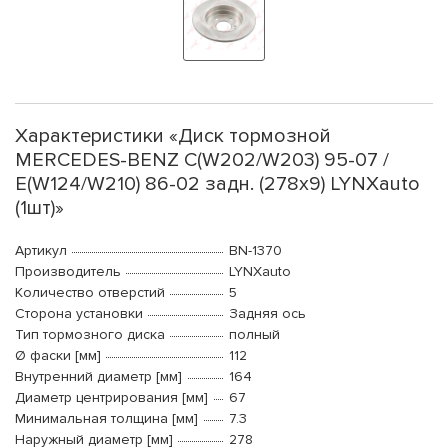
Характеристики «Диск тормозной
MERCEDES-BENZ C(W202/W203) 95-07 /
E(W124/W210) 86-02 задн. (278x9) LYNXauto
(1шт)»
Артикул
BN-1370
Производитель
LYNXauto
Количество отверстий
5
Сторона установки
Задняя ось
Тип тормозного диска
полный
Ø фаски [мм]
112
Внутренний диаметр [мм]
164
Диаметр центрирования [мм]
67
Минимальная толщина [мм]
7.3
Наружный диаметр [мм]
278