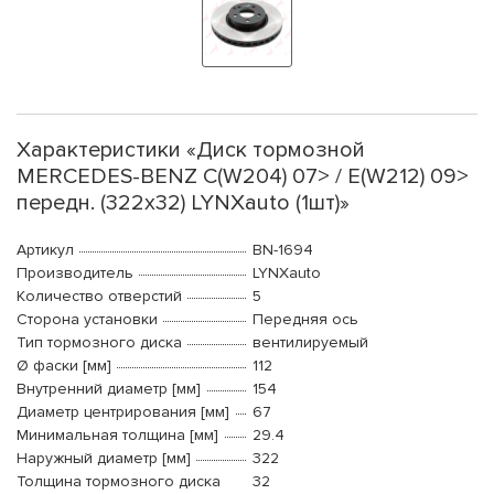
Характеристики «Диск тормозной
MERCEDES-BENZ C(W204) 07> / E(W212) 09>
передн. (322x32) LYNXauto (1шт)»
Артикул
BN-1694
Производитель
LYNXauto
Количество отверстий
5
Сторона установки
Передняя ось
Тип тормозного диска
вентилируемый
Ø фаски [мм]
112
Внутренний диаметр [мм]
154
Диаметр центрирования [мм]
67
Минимальная толщина [мм]
29.4
Наружный диаметр [мм]
322
Толщина тормозного диска
32