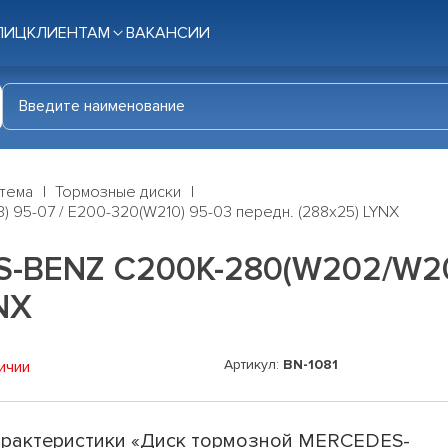
ЛИЦ
КЛИЕНТАМ
ВАКАНСИИ
стема
Тормозные диски
5-07 / E200-320(W210) 95-03 передн. (288x25) LYNX
-BENZ C200K-280(W202/W203
NX
Артикул:
BN-1081
ичии
рактеристики «Диск тормозной MERCEDES-