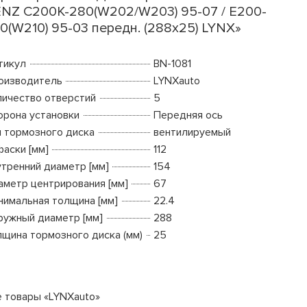
NZ C200K-280(W202/W203) 95-07 / E200-
0(W210) 95-03 передн. (288x25) LYNX»
тикул
BN-1081
оизводитель
LYNXauto
личество отверстий
5
орона установки
Передняя ось
п тормозного диска
вентилируемый
фаски [мм]
112
утренний диаметр [мм]
154
аметр центрирования [мм]
67
нимальная толщина [мм]
22.4
ружный диаметр [мм]
288
лщина тормозного диска (мм)
25
е товары «LYNXauto»