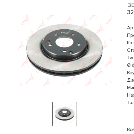
BE
32
Ар
Пр
Ко
Ст
Ти
Ø 
Вн
Ди
Ми
На
То
Вс