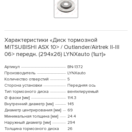
Характеристики «Диск тормозной
MITSUBISHI ASX 10> / Outlander/Airtrek II-III
06> передн. (294x26) LYNXauto (1шт)»
Артикул
BN-1372
Производитель
LYNXauto
Количество отверстий
5
Сторона установки
Передняя ось
Тип тормозного диска
вентилируемый
Ø фаски [мм]
114.3
Внутренний диаметр [мм]
145
Диаметр центрирования [мм]
69
Минимальная толщина [мм]
24.4
Наружный диаметр [мм]
294
Толщина тормозного диска
26