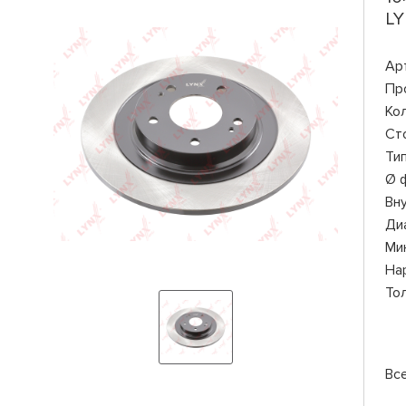
LY
Ар
Пр
Ко
Ст
Ти
Ø 
Вн
Ди
Ми
На
То
Вс