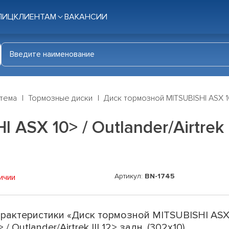
ЛИЦ
КЛИЕНТАМ
ВАКАНСИИ
стема
Тормозные диски
Диск тормозной MITSUBISHI ASX 10> 
SX 10> / Outlander/Airtrek II
Артикул:
BN-1745
ичии
рактеристики «Диск тормозной MITSUBISHI AS
> / Outlander/Airtrek III 12> задн. (302x10)