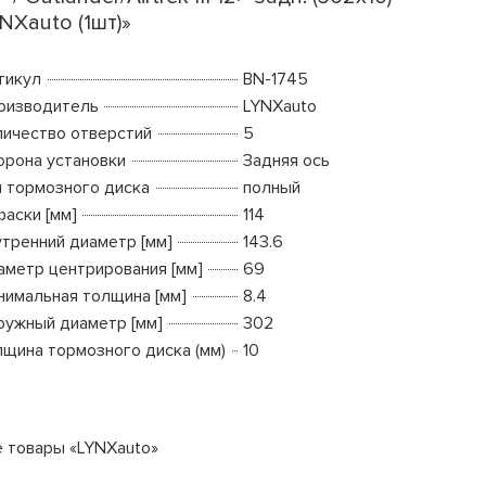
NXauto (1шт)»
тикул
BN-1745
оизводитель
LYNXauto
личество отверстий
5
орона установки
Задняя ось
п тормозного диска
полный
фаски [мм]
114
утренний диаметр [мм]
143.6
аметр центрирования [мм]
69
нимальная толщина [мм]
8.4
ружный диаметр [мм]
302
лщина тормозного диска (мм)
10
е товары «LYNXauto»