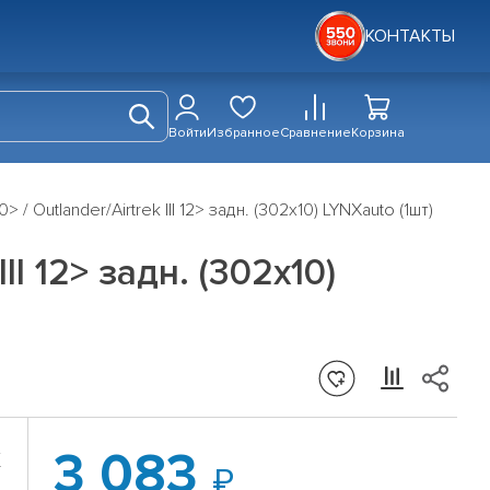
КОНТАКТЫ
Войти
Избранное
Сравнение
Корзина
/ Outlander/Airtrek III 12> задн. (302x10) LYNXauto (1шт)
I 12> задн. (302x10)
3 083
X