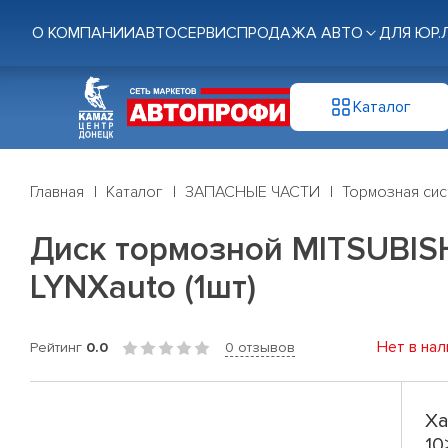
О КОМПАНИИ
АВТОСЕРВИС
ПРОДАЖА АВТО
ДЛЯ ЮР.
Каталог
Главная
Каталог
ЗАПАСНЫЕ ЧАСТИ
Тормозная си
Диск тормозной MITSUBISHI A
LYNXauto (1шт)
Нет в нал
Рейтинг
0.0
0 отзывов
Ха
10