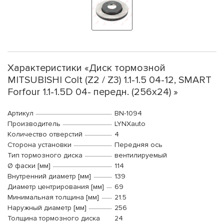
Характеристики «Диск тормозной
MITSUBISHI Colt (Z2 / Z3) 1.1-1.5 04-12, SMART
Forfour 1.1-1.5D 04- передн. (256x24) »
Артикул
BN-1094
Производитель
LYNXauto
Количество отверстий
4
Сторона установки
Передняя ось
Тип тормозного диска
вентилируемый
Ø фаски [мм]
114
Внутренний диаметр [мм]
139
Диаметр центрирования [мм]
69
Минимальная толщина [мм]
21.5
Наружный диаметр [мм]
256
Толщина тормозного диска
24