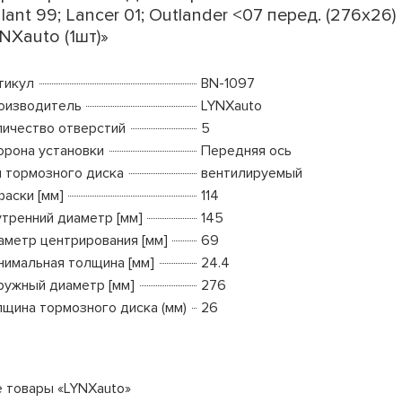
lant 99; Lancer 01; Outlander <07 перед. (276x26)
NXauto (1шт)»
тикул
BN-1097
оизводитель
LYNXauto
личество отверстий
5
орона установки
Передняя ось
п тормозного диска
вентилируемый
фаски [мм]
114
утренний диаметр [мм]
145
аметр центрирования [мм]
69
нимальная толщина [мм]
24.4
ружный диаметр [мм]
276
лщина тормозного диска (мм)
26
е товары «LYNXauto»