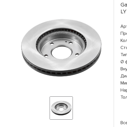
Ga
LY
Ар
Пр
Ко
Ст
Ти
Ø 
Вн
Ди
Ми
На
То
Вс