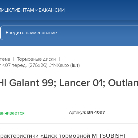
ЛИЦ
КЛИЕНТАМ
ВАКАНСИИ
стема
Тормозные диски
r <07 перед. (276x26) LYNXauto (1шт)
Galant 99; Lancer 01; Outla
Артикул:
BN-1097
канчивается
рактеристики «Диск тормозной MITSUBISHI