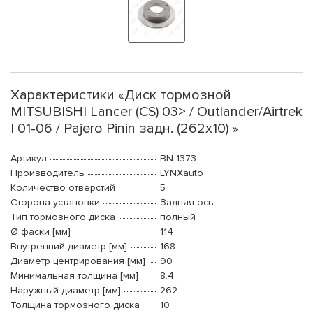
Характеристики «Диск тормозной
MITSUBISHI Lancer (CS) 03> / Outlander/Airtrek
I 01-06 / Pajero Pinin задн. (262x10) »
Артикул
BN-1373
Производитель
LYNXauto
Количество отверстий
5
Сторона установки
Задняя ось
Тип тормозного диска
полный
Ø фаски [мм]
114
Внутренний диаметр [мм]
168
Диаметр центрирования [мм]
90
Минимальная толщина [мм]
8.4
Наружный диаметр [мм]
262
Толщина тормозного диска
10