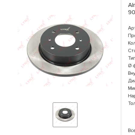
Al
90
Ар
Пр
Ко
Ст
Ти
Ø 
Вн
Ди
Ми
На
То
Вс