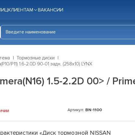
ЛИЦ
КЛИЕНТАМ
ВАКАНСИИ
стема
Тормозные диски
P10/P11) 1.6-2.0D 90-01 задн. (258x10) LYNX
ra(N16) 1.5-2.2D 00> / Primer
Артикул:
BN-1100
ичии
рактеристики «Диск тормозной NISSAN