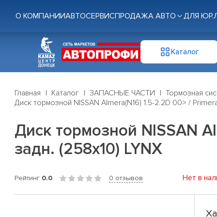
О КОМПАНИИ
АВТОСЕРВИС
ПРОДАЖА АВТО
ДЛЯ ЮР.
Каталог
Главная
Каталог
ЗАПАСНЫЕ ЧАСТИ
Тормозная си
Диск тормозной NISSAN Almera(N16) 1.5-2.2D 00> / Primera(
Диск тормозной NISSAN Alme
задн. (258x10) LYNX
Нет в нал
Рейтинг
0.0
0 отзывов
Ха