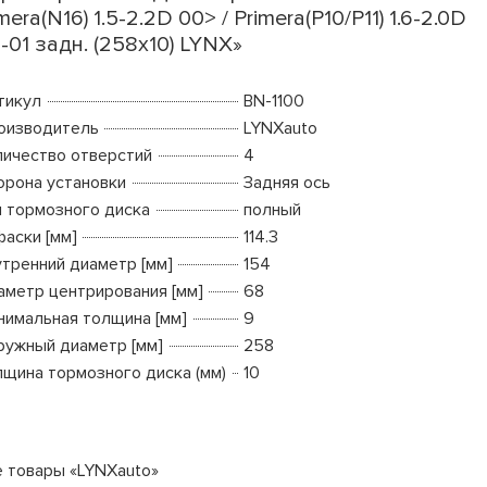
mera(N16) 1.5-2.2D 00> / Primera(P10/P11) 1.6-2.0D
-01 задн. (258x10) LYNX»
тикул
BN-1100
оизводитель
LYNXauto
личество отверстий
4
орона установки
Задняя ось
п тормозного диска
полный
фаски [мм]
114.3
утренний диаметр [мм]
154
аметр центрирования [мм]
68
нимальная толщина [мм]
9
ружный диаметр [мм]
258
лщина тормозного диска (мм)
10
е товары «LYNXauto»