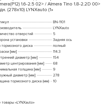
imera(P12) 1.6-2.5 02> / Almera Tino 1.8-2.2D 00>
дн. (278x10) LYNXauto (1»
тикул
BN-1101
оизводитель
LYNXauto
личество отверстий
5
орона установки
Задняя ось
п тормозного диска
полный
фаски [мм]
114.3
утренний диаметр [мм]
154
аметр центрирования [мм]
68
нимальная толщина [мм]
9
ружный диаметр [мм]
278
лщина тормозного диска (мм)
10
е товары «LYNXauto»