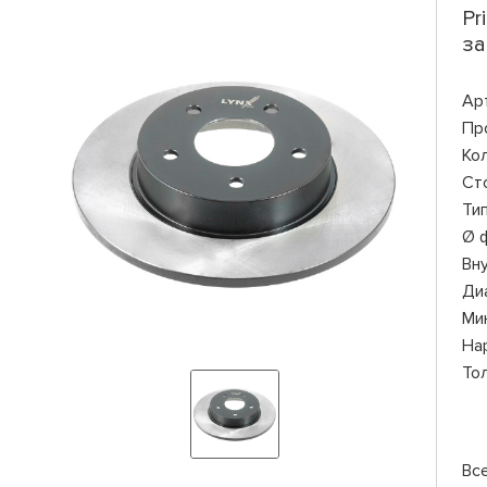
Pr
за
Ар
Пр
Ко
Ст
Ти
Ø 
Вн
Ди
Ми
На
То
Вс