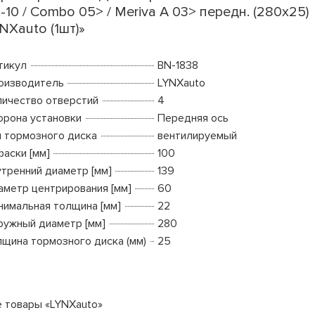
-10 / Combo 05> / Meriva A 03> передн. (280x25)
NXauto (1шт)»
тикул
BN-1838
оизводитель
LYNXauto
личество отверстий
4
орона установки
Передняя ось
п тормозного диска
вентилируемый
фаски [мм]
100
утренний диаметр [мм]
139
аметр центрирования [мм]
60
нимальная толщина [мм]
22
ружный диаметр [мм]
280
лщина тормозного диска (мм)
25
е товары «LYNXauto»