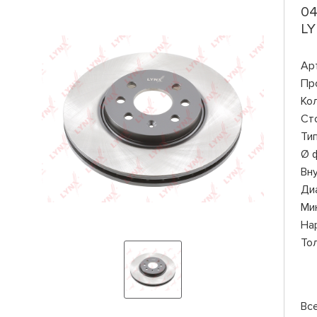
04
LY
Ар
Пр
Ко
Ст
Ти
Ø 
Вн
Ди
Ми
На
То
Вс