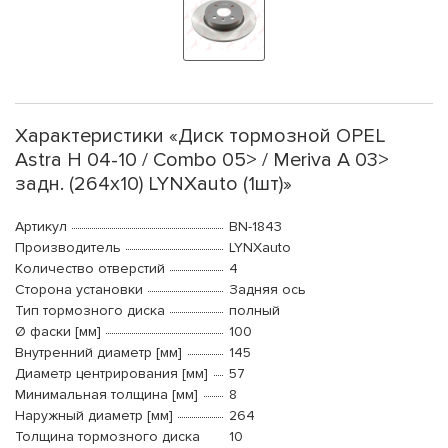
Характеристики «Диск тормозной OPEL
Astra H 04-10 / Combo 05> / Meriva A 03>
задн. (264x10) LYNXauto (1шт)»
Артикул
BN-1843
Производитель
LYNXauto
Количество отверстий
4
Сторона установки
Задняя ось
Тип тормозного диска
полный
Ø фаски [мм]
100
Внутренний диаметр [мм]
145
Диаметр центрирования [мм]
57
Минимальная толщина [мм]
8
Наружный диаметр [мм]
264
Толщина тормозного диска
10