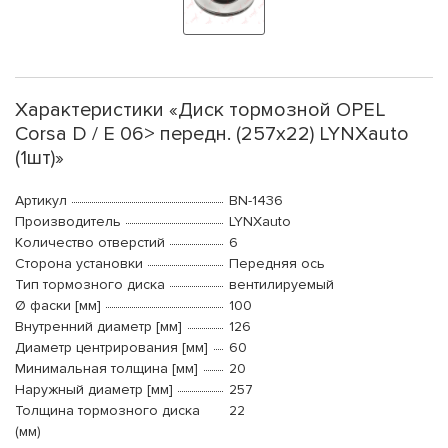
Характеристики «Диск тормозной OPEL
Corsa D / E 06> передн. (257x22) LYNXauto
(1шт)»
Артикул
BN-1436
Производитель
LYNXauto
Количество отверстий
6
Сторона установки
Передняя ось
Тип тормозного диска
вентилируемый
Ø фаски [мм]
100
Внутренний диаметр [мм]
126
Диаметр центрирования [мм]
60
Минимальная толщина [мм]
20
Наружный диаметр [мм]
257
Толщина тормозного диска
22
(мм)