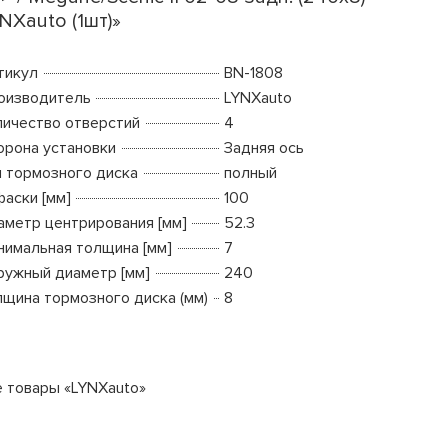
NXauto (1шт)»
тикул
BN-1808
оизводитель
LYNXauto
личество отверстий
4
орона установки
Задняя ось
п тормозного диска
полный
фаски [мм]
100
аметр центрирования [мм]
52.3
нимальная толщина [мм]
7
ружный диаметр [мм]
240
лщина тормозного диска (мм)
8
е товары «LYNXauto»