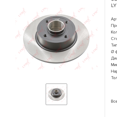
LY
Ар
Пр
Ко
Ст
Ти
Ø 
Ди
Ми
На
То
Вс