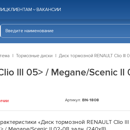
ЛИЦ
КЛИЕНТАМ
ВАКАНСИИ
стема
Тормозные диски
Диск тормозной RENAULT Clio III 0
o III 05> / Megane/Scenic II 
Артикул:
BN-1808
ичии
рактеристики «Диск тормозной RENAULT Clio III
> / Megane/Scenic II 02-08 задн. (240x8)